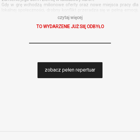
Gdy w grę wchodzą milionowe oferty oraz nowe miejsca pracy dla
lokalnej społeczności, drobny konflikt przeradza się w pełną emocji,
ale i komediowego absurdu batalię. Stawką są dom, ziemia i
czytaj więcej
przyszłość kolejnych pokoleń, a także prawo do życia w zgodzie ze
swoimi wartościami. W centrum tej historii znajduje się Francesca,
TO WYDARZENIE JUŻ SIĘ ODBYŁO
córka pasterza – rozdarta między obietnicą zmian a rodzinnymi
relacjami. To pokrzepiająca i wzruszająca opowieść o korzeniach,
odwadze i sile, by bronić tego, co najważniejsze.
Komentarz do filmu przygotował krytyk filmowy Łukasz Maciejewski.
Po seansie zapraszamy na dyskusję.
zobacz pełen repertuar