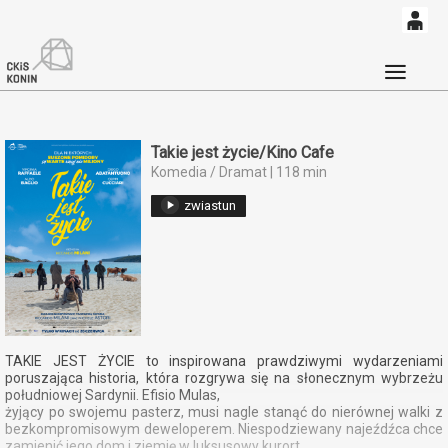
0
'
0,00
Głó
PLN
Takie jest życie/Kino Cafe
Komedia / Dramat | 118 min
14
53
zwiastun
TAKIE JEST ŻYCIE to inspirowana prawdziwymi wydarzeniami
poruszająca historia, która rozgrywa się na słonecznym wybrzeżu
południowej Sardynii. Efisio Mulas,
żyjący po swojemu pasterz, musi nagle stanąć do nierównej walki z
bezkompromisowym deweloperem. Niespodziewany najeźdźca chce
zamienić jego dom i ziemię w luksusowy kurort.