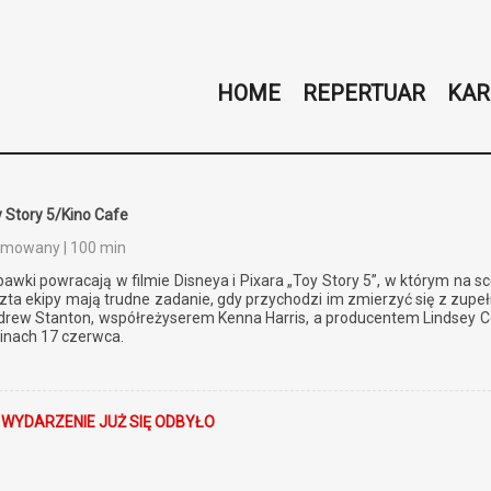
HOME
REPERTUAR
KAR
 Story 5/Kino Cafe
imowany | 100 min
awki powracają w filmie Disneya i Pixara „Toy Story 5”, w którym na s
zta ekipy mają trudne zadanie, gdy przychodzi im zmierzyć się z zup
rew Stanton, współreżyserem Kenna Harris, a producentem Lindsey Coll
inach 17 czerwca.
 WYDARZENIE JUŻ SIĘ ODBYŁO