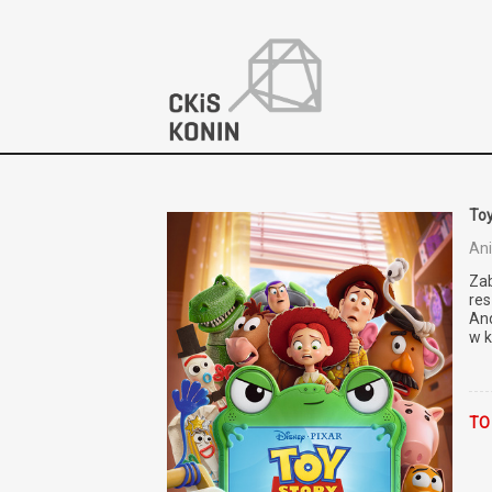
'
Toy
An
Zab
res
And
w k
TO