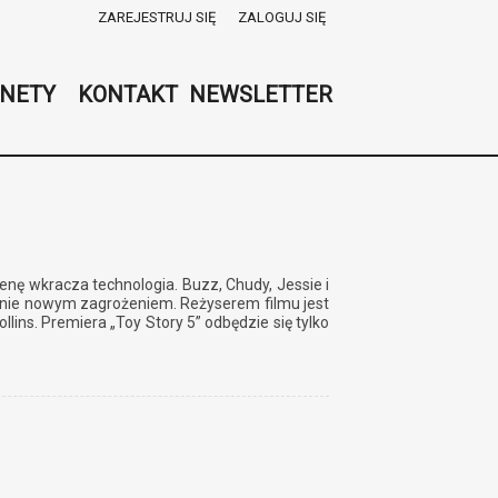
ZAREJESTRUJ SIĘ
ZALOGUJ SIĘ
0
0,00
NETY
KONTAKT
NEWSLETTER
PLN
14
53
cenę wkracza technologia. Buzz, Chudy, Jessie i
ełnie nowym zagrożeniem. Reżyserem filmu jest
ins. Premiera „Toy Story 5” odbędzie się tylko