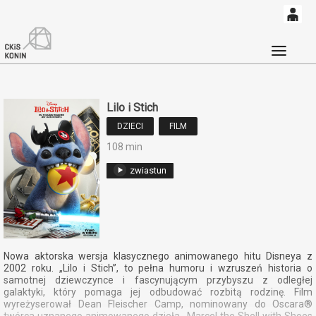
0
'
0,00
Głó
PLN
Lilo i Stich
14
52
DZIECI
FILM
108 min
zwiastun
Nowa aktorska wersja klasycznego animowanego hitu Disneya z
2002 roku. „Lilo i Stich”, to pełna humoru i wzruszeń historia o
samotnej dziewczynce i fascynującym przybyszu z odległej
galaktyki, który pomaga jej odbudować rozbitą rodzinę. Film
wyreżyserował Dean Fleischer Camp, nominowany do Oscara®
twórca uznanego animowanego dzieła „Marcel the Shell with Shoes