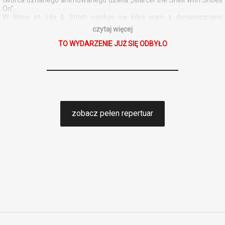
On”.
W filmie pt. Lilo & Stitch najduje się kilka scen z dynamicznymi
efektami świetlnymi, które mogą powodować dyskomfort u widzów
czytaj więcej
wrażliwych na światło i wpływać na osoby z epilepsją fotogenną.
TO WYDARZENIE JUŻ SIĘ ODBYŁO
zobacz pełen repertuar