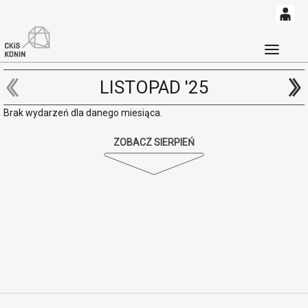
0
'
0,00
Głó
PLN
LISTOPAD '25
Brak wydarzeń dla danego miesiąca.
14
53
ZOBACZ SIERPIEŃ